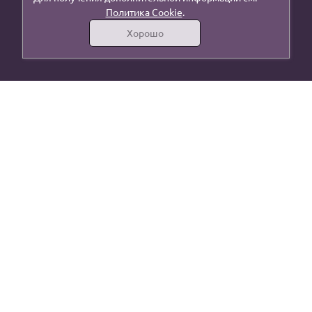
Политика Cookie
.
Хорошо
г. Москва, ул. Осташковская, 14, стр 16
lenta.mk@mail.ru
+7 (906) 032-86-23
+7 (495)
005-77-12
МЕНЮ
КАТАЛОГ
Главная
Швейная фурнитура