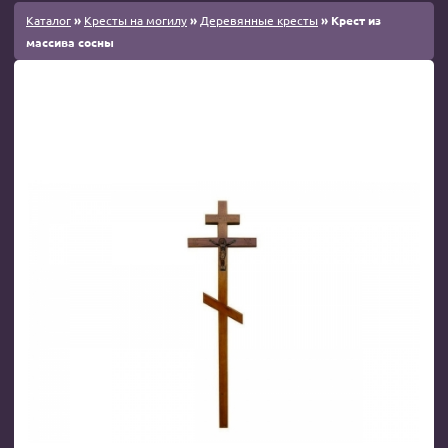
Каталог
»
Кресты на могилу
»
Деревянные кресты
» Крест из
массива сосны