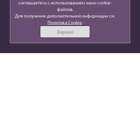
соглашаетесь с использованием нами cookie-
файлов.
Для получения дополнительной информации см.
Политика Cookie
.
Хорошо
г. Москва, ул. Осташковская, 14, стр 16
lenta.mk@mail.ru
+7 (906) 032-86-23
+7 (495)
005-77-12