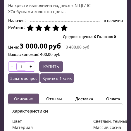
На кресте выполнена надпись
«
IN
Ц
I
/
I
С
ХС
»
буквами
золотого цвета
.
Наличие:
в наличии
Рейтинг:
Средняя оценка:
0
Голосов:
0
3 000.00
руб
Цена:
3 400.00
руб
Ваша экономия:
400.00
руб
-
+
КУПИТЬ
Задать вопрос
Купить в 1 клик
Описание
Отзывы
Доставка
Оплата
Характеристики
Цвет
Светлый, темный
Материал
Массив сосна