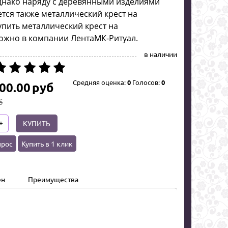
однако наряду с деревянными изделиями
тся также металлический крест на
упить металлический крест на
ожно в компании ЛентаМК-Ритуал.
в наличии
Средняя оценка:
0
Голосов:
0
00.00
руб
б
+
КУПИТЬ
прос
Купить в 1 клик
ен
Преимущества