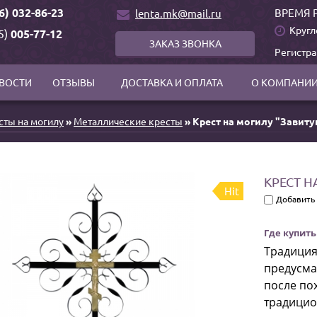
6) 032-86-23
ВРЕМЯ 
lenta.mk@mail.ru
Кругл
5)
005-77-12
ЗАКАЗ ЗВОНКА
Регистр
ВОСТИ
ОТЗЫВЫ
ДОСТАВКА И ОПЛАТА
О КОМПАНИ
сты на могилу
»
Металлические кресты
» Крест на могилу "Завит
КРЕСТ 
Hit
Добавить
Где купить
Традиция
предусма
после по
традицио