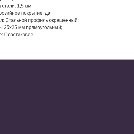
стали: 1,5 мм;
розийное покрытие: да;
л: Стальной профиль окрашенный;
: 25х25 мм прямоугольный;
е: Пластиковое.