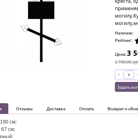
креста, 
применяе
могилу.К
могилу,м
Наличие:
Рейтинг:
3 5
Цена:
2 700.00
ру
-
Задать во
е
Отзывы
Доставка
Оплата
Возврат и обм
190 см;
 67 см;
ерный;