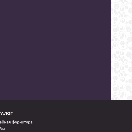
ТАЛОГ
йная фурнитура
обы