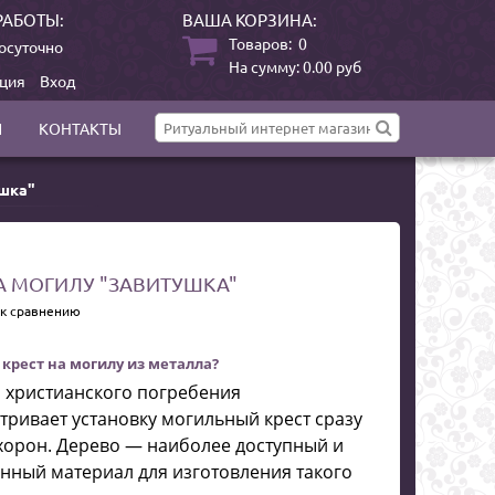
РАБОТЫ:
ВАША КОРЗИНА:
Товаров:
0
осуточно
На сумму:
0.00
руб
ация
Вход
И
КОНТАКТЫ
ушка"
НА МОГИЛУ "ЗАВИТУШКА"
 к сравнению
 крест на могилу из металла?
 христианского погребения
тривает установку могильный крест сразу
хорон. Дерево — наиболее доступный и
нный материал для изготовления такого