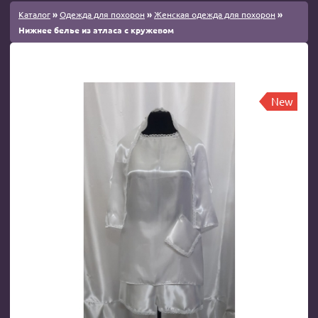
Каталог
»
Одежда для похорон
»
Женская одежда для похорон
»
Нижнее белье из атласа с кружевом
New