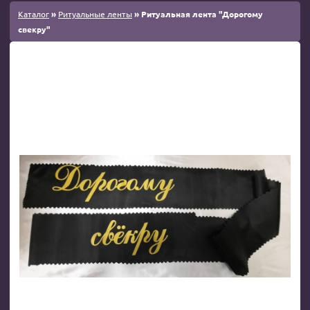
Каталог
»
Ритуальные ленты
» Ритуальная лента "Дорогому
свекру"