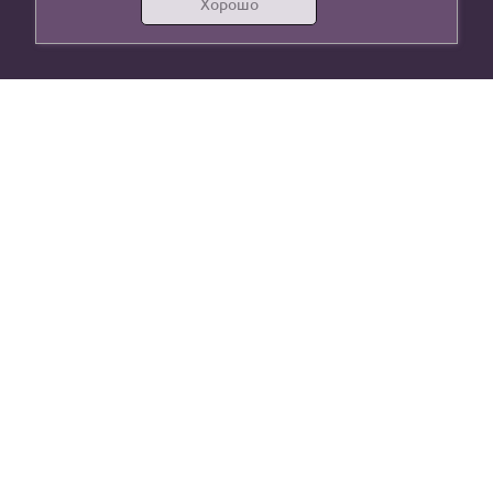
Хорошо
г. Москва, ул. Осташковская, 14, стр 16
lenta.mk@mail.ru
+7 (906) 032-86-23
+7 (495)
005-77-12
МЕНЮ
КАТАЛОГ
Главная
Швейная фурнитура
Для оптовиков
Гробы
Каталог
Ритуальные услуги