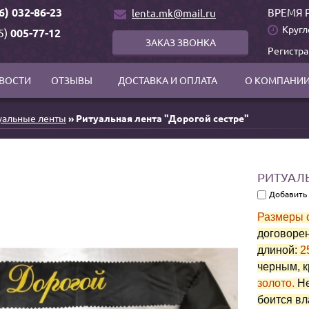
6) 032-86-23
ВРЕМЯ 
lenta.mk@mail.ru
Кругл
5)
005-77-12
ЗАКАЗ ЗВОНКА
Регистр
ВОСТИ
ОТЗЫВЫ
ДОСТАВКА И ОПЛАТА
О КОМПАНИ
уальные ленты
» Ритуальная лента "Дорогой сестре"
РИТУАЛЬ
Добавить
Размеры с
договорен
длиной:
2
черным, к
золото.
Не
боится вл