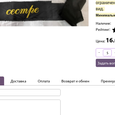
ограничен
вид.
Минимальны
Наличие:
Рейтинг:
16
Цена:
-
Задать во
Доставка
Оплата
Возврат и обмен
Преиму