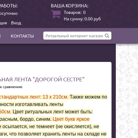
РАБОТЫ:
ВАША КОРЗИНА:
Товаров:
0
осуточно
На сумму:
0.00
руб
ация
Вход
И
КОНТАКТЫ
НАЯ ЛЕНТА "ДОРОГОЙ СЕСТРЕ"
 к сравнению
тандартных лент: 13 x 210см.
Также можем по
ности изготавливать ленты
50см.
Цвет ритуальных лент может быть:
расным, бордо, синим.
Цвет букв яркое
 осыпается, не темнеет (не окисляется), не
аги, что позволяет хранить ленты на складе не