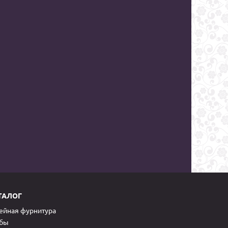
ТАЛОГ
йная фурнитура
обы