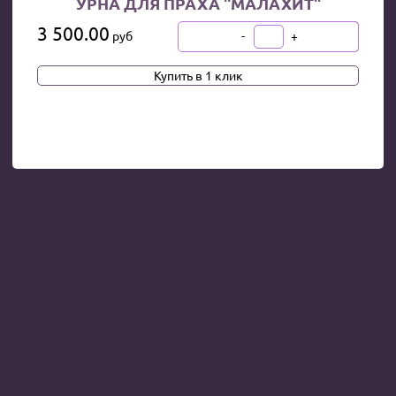
УРНА ДЛЯ ПРАХА "МАЛАХИТ"
3 500.00
-
+
руб
В КОРЗИНУ
Купить в 1 клик