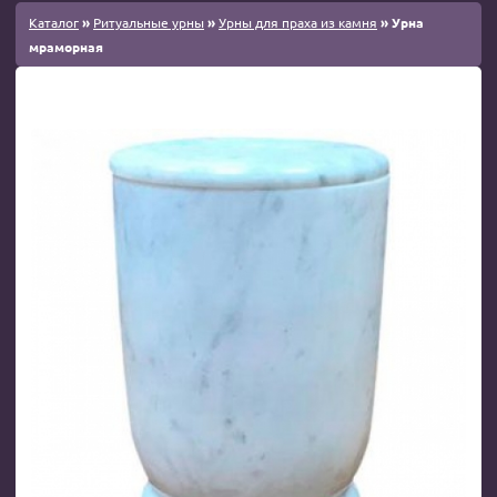
Каталог
»
Ритуальные урны
»
Урны для праха из камня
» Урна
мраморная