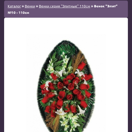
Каталог
»
Венки
»
Венки серия "Элитные" 110см
» Венок "Элит"
№10 - 110см