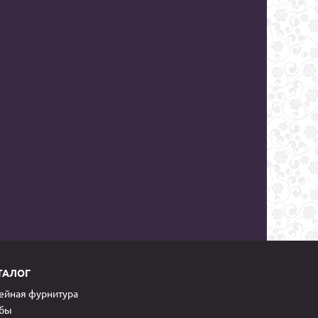
ТАЛОГ
йная фурнитура
обы