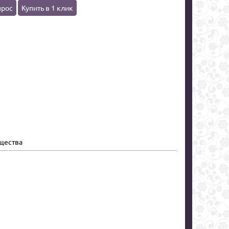
прос
Купить в 1 клик
щества