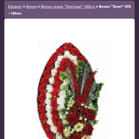
Каталог
»
Венки
»
Венки серия "Элитные" 180см
» Венок "Элит" №8
- 180см