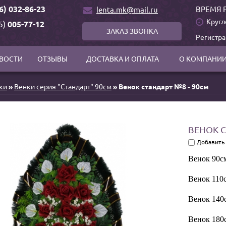
6) 032-86-23
ВРЕМЯ 
lenta.mk@mail.ru
Кругл
5)
005-77-12
ЗАКАЗ ЗВОНКА
Регистр
ВОСТИ
ОТЗЫВЫ
ДОСТАВКА И ОПЛАТА
О КОМПАНИ
ки
»
Венки серия "Стандарт" 90см
» Венок стандарт №8 - 90см
ВЕНОК С
Добавить
Венок 90см
Венок 110с
Венок 140с
Венок 180с