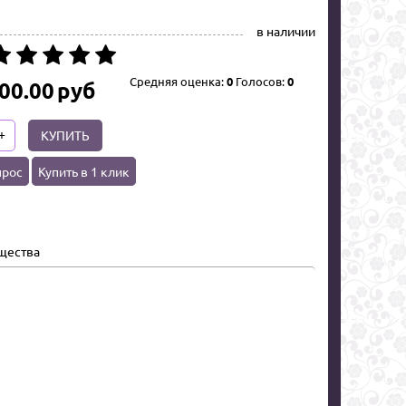
в наличии
Средняя оценка:
0
Голосов:
0
00.00
руб
+
КУПИТЬ
прос
Купить в 1 клик
щества