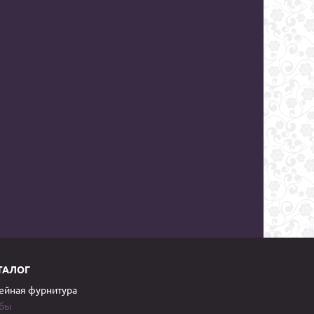
ТАЛОГ
йная фурнитура
обы