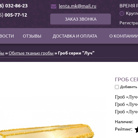
6) 032-86-23
ВРЕМЯ 
lenta.mk@mail.ru
Кругл
5)
005-77-12
ЗАКАЗ ЗВОНКА
Регистр
ВОСТИ
ОТЗЫВЫ
ДОСТАВКА И ОПЛАТА
О КОМПАНИ
бы
»
Обитые тканью гробы
» Гроб серии "Луч"
ГРОБ СЕ
Добавить
Гроб «Луч»
Гроб «Луч»
Гроб «Луч»
Наличие:
Рейтинг: