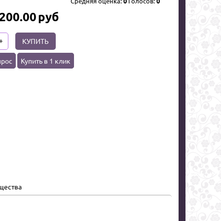
Средняя оценка:
0
Голосов:
0
 200.00
руб
+
КУПИТЬ
прос
Купить в 1 клик
щества