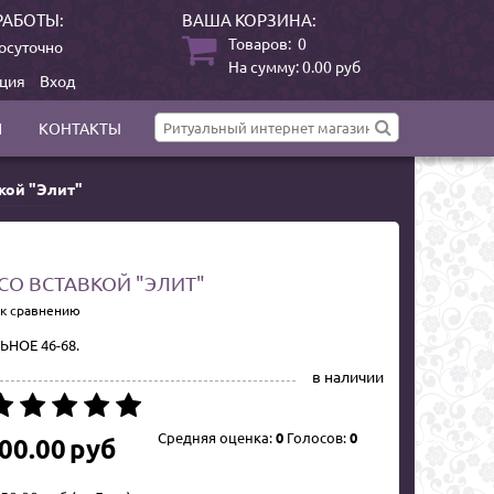
РАБОТЫ:
ВАША КОРЗИНА:
Товаров:
0
осуточно
На сумму:
0.00
руб
ация
Вход
И
КОНТАКТЫ
вкой "Элит"
СО ВСТАВКОЙ "ЭЛИТ"
 к сравнению
НОЕ 46-68.
в наличии
Средняя оценка:
0
Голосов:
0
00.00
руб