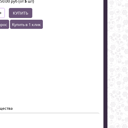
50.00
руб
(от
5
шт)
+
КУПИТЬ
прос
Купить в 1 клик
щества