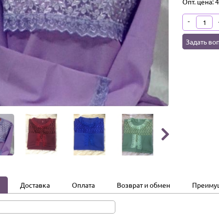
Опт. цена:
4
-
Задать во

Доставка
Оплата
Возврат и обмен
Преиму