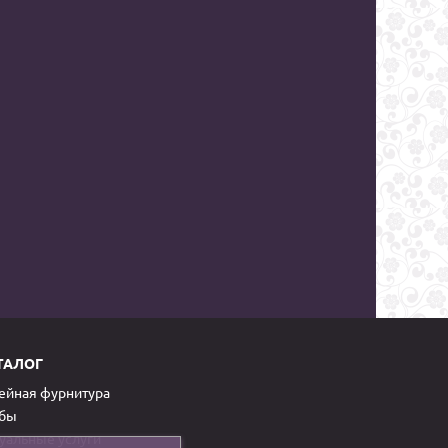
ТАЛОГ
йная фурнитура
обы
уальные услуги