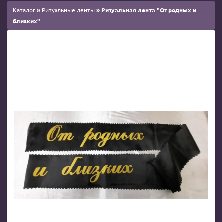
Каталог
»
Ритуальные ленты
» Ритуальная лента "От родных и
близких"