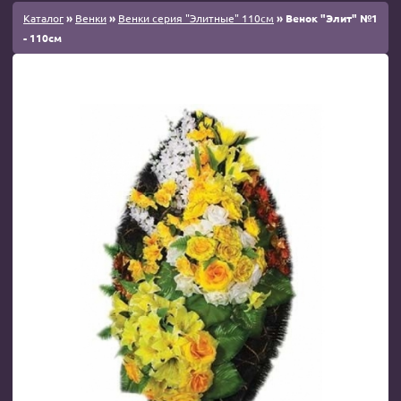
Каталог
»
Венки
»
Венки серия "Элитные" 110см
» Венок "Элит" №1
- 110см