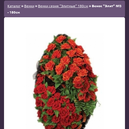
Каталог
»
Венки
»
Венки серия "Элитные" 180см
» Венок "Элит" №3
- 180см