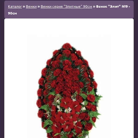
Каталог
»
Венки
»
Венки серия "Элитные" 90см
» Венок "Элит" №9 -
90см