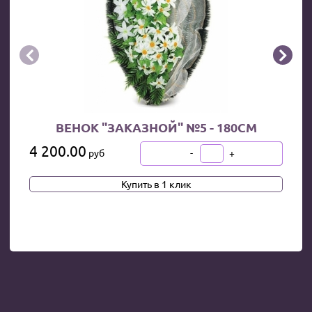


ВЕНОК "ЗАКАЗНОЙ" №5 - 180СМ
4 200.00
-
+
руб
В КОРЗИНУ
Купить в 1 клик