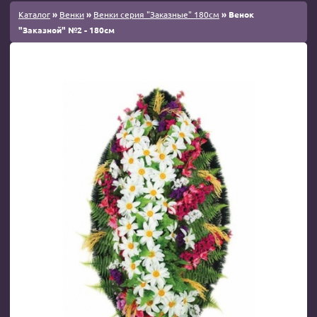
Каталог
»
Венки
»
Венки серия "Заказные" 180см
» Венок
"Заказной" №2 - 180см