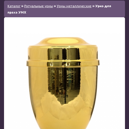
Каталог
»
Ритуальные урны
»
Урны металлические
» Урна для
праха УМХ